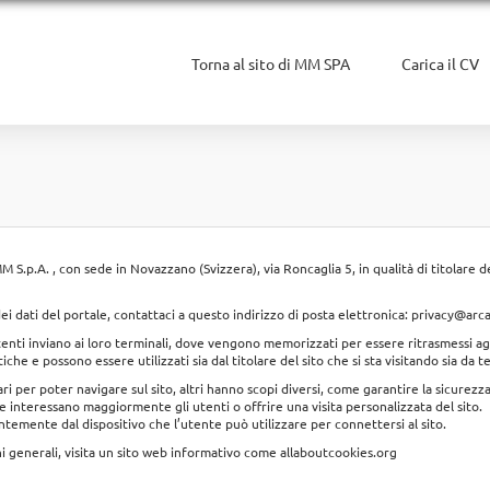
Torna al sito di MM SPA
Carica il CV
S.p.A. , con sede in Novazzano (Svizzera), via Roncaglia 5, in qualità di titolare d
ei dati del portale, contattaci a questo indirizzo di posta elettronica:
privacy@arc
i utenti inviano ai loro terminali, dove vengono memorizzati per essere ritrasmessi agli
iche e possono essere utilizzati sia dal titolare del sito che si sta visitando sia da t
i per poter navigare sul sito, altri hanno scopi diversi, come garantire la sicurezza
e interessano maggiormente gli utenti o offrire una visita personalizzata del sito.
dentemente dal dispositivo che l’utente può utilizzare per connettersi al sito.
ni generali, visita un sito web informativo come
allaboutcookies.org