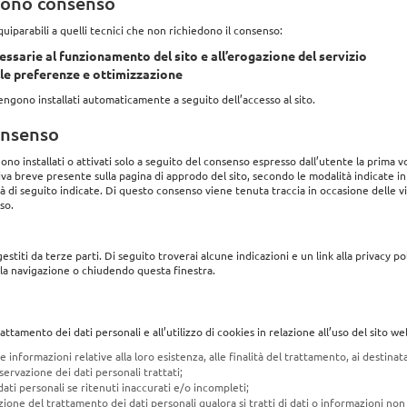
edono consenso
quiparabili a quelli tecnici che non richiedono il consenso:
essarie al funzionamento del sito e all’erogazione del servizio
elle preferenze e ottimizzazione
engono installati automaticamente a seguito dell’accesso al sito.
consenso
gono installati o attivati solo a seguito del consenso espresso dall’utente la prima vo
va breve presente sulla pagina di approdo del sito, secondo le modalità indicate i
 di seguito indicate. Di questo consenso viene tenuta traccia in occasione delle vis
so.
stiti da terze parti. Di seguito troverai alcune indicazioni e un link alla privacy po
la navigazione o chiudendo questa finestra.
rattamento dei dati personali e all’utilizzo di cookies in relazione all’uso del sito we
 informazioni relative alla loro esistenza, alle finalità del trattamento, ai destinatar
ervazione dei dati personali trattati;
ati personali se ritenuti inaccurati e/o incompleti;
zione del trattamento dei dati personali qualora si tratti di dati o informazioni no