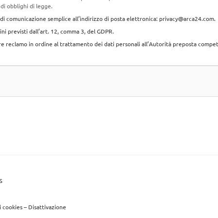
i obblighi di legge.
io di comunicazione semplice all’indirizzo di posta elettronica: privacy@arca24.com.
ni previsti dall’art. 12, comma 3, del GDPR.
orre reclamo in ordine al trattamento dei dati personali all’Autorità preposta compe
s
ui cookies
–
Disattivazione