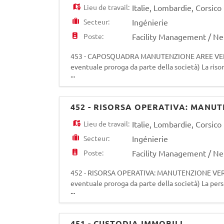
Lieu de travail:
Italie
,
Lombardie
,
Corsico
Secteur:
Ingénierie
Poste:
Facility Management / N
453 - CAPOSQUADRA MANUTENZIONE AREE VERDI D
eventuale proroga da parte della società) La riso
...
dell'esecuzione delle lavorazioni relative alla m
452 - RISORSA OPERATIVA: MANU
Lieu de travail:
Italie
,
Lombardie
,
Corsico
Secteur:
Ingénierie
Poste:
Facility Management / N
452 - RISORSA OPERATIVA: MANUTENZIONE VERDE 
eventuale proroga da parte della società) La pers
...
dell'esecuzione delle lavorazioni di giardinaggio r
451 - CUSTODIA IMMOBILI