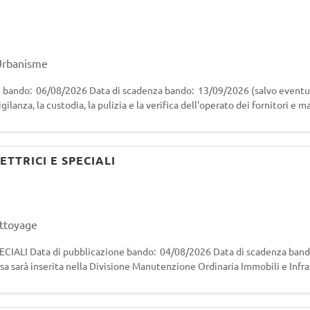
 Urbanisme
bando: 06/08/2026 Data di scadenza bando: 13/09/2026 (salvo eventua
igilanza, la custodia, la pulizia e la verifica dell'operato dei fornitori e 
ETTRICI E SPECIALI
ettoyage
IALI Data di pubblicazione bando: 04/08/2026 Data di scadenza band
rsa sarà inserita nella Divisione Manutenzione Ordinaria Immobili e Infra
i Property Sed