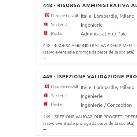
448 - RISORSA AMMINISTRATIVA 
Lieu de travail:
Italie
,
Lombardie
,
Milano
Secteur:
Ingénierie
Poste:
Administration / Paie
448 - RISORSA AMMINISTRATIVA ADEMPIMENTI CO
(salvo eventuale proroga da parte della società)
...
diretto riporto del Responsabile Strategia Inves
449 - ISPEZIONE VALIDAZIONE PR
Lieu de travail:
Italie
,
Lombardie
,
Milano
Secteur:
Ingénierie
Poste:
Ingénierie / Conception
449 - ISPEZIONE VALIDAZIONE PROGETTI OPERE 
(salvo eventuale proroga da parte della società) L
...
Validazione Progetti, Organismo di Ispezione accr