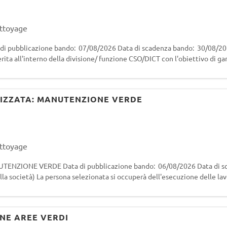
ettoyage
 pubblicazione bando: 07/08/2026 Data di scadenza bando: 30/08/202
serita all'interno della divisione/ funzione CSO/DICT con l'obiettivo di ga
vità della Direzione
ALIZZATA: MANUTENZIONE VERDE
ettoyage
TENZIONE VERDE Data di pubblicazione bando: 06/08/2026 Data di s
a società) La persona selezionata si occuperà dell'esecuzione delle lav
roprietà del Comune di Mila
NE AREE VERDI