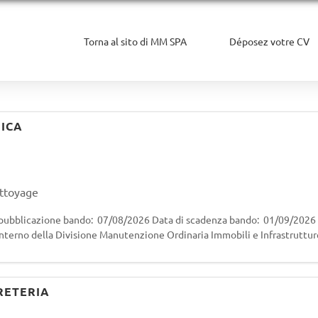
Torna al sito di MM SPA
Déposez votre CV
NICA
ettoyage
blicazione bando: 07/08/2026 Data di scadenza bando: 01/09/2026 (
ll'interno della Divisione Manutenzione Ordinaria Immobili e Infrastruttur
i Property Sedi nel
RETERIA