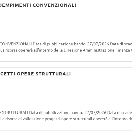
ADEMPIMENTI CONVENZIONALI
NVENZIONALI Data di pubblicazione bando: 27/07/2026 Data di scad
 La risorsa opererà all'interno della Direzione Amministrazione Finanza
tor Relation e Regol
OGETTI OPERE STRUTTURALI
STRUTTURALI Data di pubblicazione bando: 27/07/2026 Data di scad
a risorsa di validazione progetti opere strutturali opererà all'interno d
editato ai sensi dell