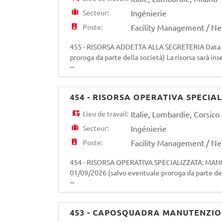
Secteur:
Ingénierie
Poste:
Facility Management / N
455 - RISORSA ADDETTA ALLA SEGRETERIA Data di
proroga da parte della società) La risorsa sarà in
...
supporto organizzativo e amministrativo alle atti
454 - RISORSA OPERATIVA SPECI
Lieu de travail:
Italie
,
Lombardie
,
Corsico
Secteur:
Ingénierie
Poste:
Facility Management / N
454 - RISORSA OPERATIVA SPECIALIZZATA: MANU
01/09/2026 (salvo eventuale proroga da parte dell
...
relative alla manutenzione delle aree verdi di P
453 - CAPOSQUADRA MANUTENZIO