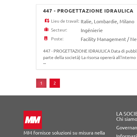
447 - PROGETTAZIONE IDRAULICA
Lieu de travail:
Italie
,
Lombardie
,
Milano
Secteur:
Ingénierie
Poste:
Facility Management / N
447 - PROGETTAZIONE IDRAULICA Data di pubblic
parte della società) La risorsa opererà all'intern
...
progettuali riguardanti interventi di potenzia
1
2
LA SOCI
Chi siam
Governa
MM fornisce soluzioni su misura nella
Informazi