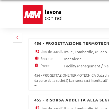
456 - PROGETTAZIONE TERMOTEC
Lieu de travail:
Italie
,
Lombardie
,
Milano
Secteur:
Ingénierie
Poste:
Facility Management / N
456 - PROGETTAZIONE TERMOTECNICA Data di pub
da parte della società) La risorsa sarà inserita a
...
supportare la funzione Gestione Energia e Serviz
455 - RISORSA ADDETTA ALLA SEG
Lieu de travail:
Italie
,
Lombardie
,
Milano