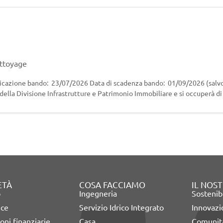
ettoyage
azione bando: 23/07/2026 Data di scadenza bando: 01/09/2026 (salvo
o della Divisione Infrastrutture e Patrimonio Immobiliare e si occuperà d
mento e/o adeguam
ETÀ
COSA FACCIAMO
IL NOS
o
Ingegneria
Sostenibi
nce
Servizio Idrico Integrato
Innovaz
oni finanziarie
Casa
Comunità