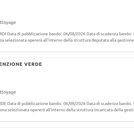
ettoyage
ata di pubblicazione bando: 06/08/2026 Data di scadenza bando: 0
rsa selezionata opererà all'interno della struttura deputata alla gestione
anutenzione delle aree v
TENZIONE VERDE
ettoyage
Data di pubblicazione bando: 06/08/2026 Data di scadenza bando: 
ona selezionata opererà all'interno della struttura incaricata della gest
elative al serviz