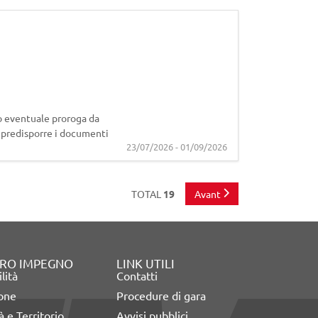
 eventuale proroga da
i predisporre i documenti
23/07/2026 - 01/09/2026
TOTAL
19
Avant
TRO IMPEGNO
LINK UTILI
lità
Contatti
ione
Procedure di gara
 e Territorio
Avvisi pubblici