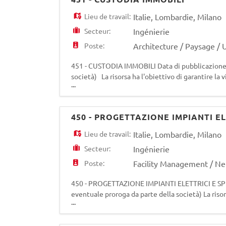
Lieu de travail:
Italie
,
Lombardie
,
Milano
Secteur:
Ingénierie
Poste:
Architecture / Paysage /
451 - CUSTODIA IMMOBILI Data di pubblicazione 
società) La risorsa ha l'obiettivo di garantire la v
...
immobili di Edilizia Residenziale Pubblica, al f
450 - PROGETTAZIONE IMPIANTI EL
Lieu de travail:
Italie
,
Lombardie
,
Milano
Secteur:
Ingénierie
Poste:
Facility Management / N
450 - PROGETTAZIONE IMPIANTI ELETTRICI E SPEC
eventuale proroga da parte della società) La riso
...
supportare la funzione Gestione Energia e Serviz