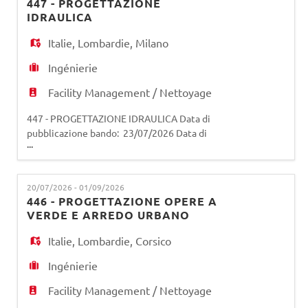
447 - PROGETTAZIONE
Tecnica Validazione Progetti, Organismo di
IDRAULICA
Ispezione accreditato ai sensi dell
Italie
,
Lombardie
,
Milano
Ingénierie
Facility Management / Nettoyage
447 - PROGETTAZIONE IDRAULICA Data di
pubblicazione bando: 23/07/2026 Data di
...
scadenza bando: 01/09/2026 (salvo eventuale
proroga da parte della società) La risorsa opererà
all'interno della Divisione Infrastrutture e
20/07/2026 - 01/09/2026
Patrimonio Immobiliare e si occuperà di
446 - PROGETTAZIONE OPERE A
predisporre i documenti progettuali riguardanti
VERDE E ARREDO URBANO
interventi di potenziamento e/o adeguam
Italie
,
Lombardie
,
Corsico
Ingénierie
Facility Management / Nettoyage