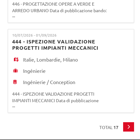
446 - PROGETTAZIONE OPERE A VERDE E
ARREDO URBANO Data di pubblicazione bando:
...
20/07/2026 Data di scadenza bando: 01/09/2026
(salvo eventuale proroga da parte della società)
La risorsa ha l'obiettivo di pianificare le attività di
10/07/2026 - 01/09/2026
progettazione necessarie al mantenimento, alla
444 - ISPEZIONE VALIDAZIONE
riqualificazione, alla ristrutturazione e alla
PROGETTI IMPIANTI MECCANICI
valorizzazione del pa
Italie
,
Lombardie
,
Milano
Ingénierie
Ingénierie / Conception
444 - ISPEZIONE VALIDAZIONE PROGETTI
IMPIANTI MECCANICI Data di pubblicazione
...
bando: 10/07/2026 Data di scadenza bando:
01/09/2026 (salvo eventuale proroga da parte
della società) La risorsa selezionata opererà
all'interno della Unità Tecnica Validazione
TOTAL
17
Progetti, Organismo di Ispezione di Tipo B, e si