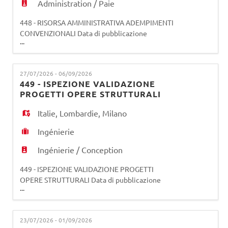
Administration / Paie
448 - RISORSA AMMINISTRATIVA ADEMPIMENTI
CONVENZIONALI Data di pubblicazione
...
bando: 27/07/2026 Data di scadenza bando:
23/08/2026 (salvo eventuale proroga da parte
della società) La risorsa opererà all'interno della
27/07/2026 - 06/09/2026
Direzione Amministrazione Finanza Controllo e
449 - ISPEZIONE VALIDAZIONE
Regolazione a diretto riporto del Responsabile
PROGETTI OPERE STRUTTURALI
Strategia Investor Relation e Regol
Italie
,
Lombardie
,
Milano
Ingénierie
Ingénierie / Conception
449 - ISPEZIONE VALIDAZIONE PROGETTI
OPERE STRUTTURALI Data di pubblicazione
...
bando: 27/07/2026 Data di scadenza bando:
06/09/2026 (salvo eventuale proroga da parte
della società) La risorsa di validazione progetti
23/07/2026 - 01/09/2026
opere strutturali opererà all'interno della Unità