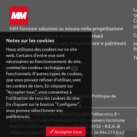
occuperà delle attività di verifica dei p
L
S
C
s
MM fornisce soluzioni su misura nella progettazione
G
e nella riqualificazione di ecosistemi urbani
Notes sur les cookies
riorganizzando servizi, reti, infrastrutture e patrimoni
I
f
Nous utilisons des cookies sur ce site
immobiliari pubblici.
web. Certains d'entre eux sont
T
nécessaires au fonctionnement du site,
Seguici su:
comme les cookies techniques et
fonctionnels. D'autres types de cookies,
que vous pouvez refuser d'utiliser, sont
les cookies de tiers. En cliquant sur
"Accepter tous", vous consentez à
Segnalazione illeciti
Note Legali
|
Politique de confidentialité
|
Politique de
l'utilisation de tous les cookies du site.
cookies
En cliquant sur le bouton "Configurer",
vous pouvez sélectionner vos
© MM S.p.A. a socio unico. Via del Vecchio Politecnico, 8 –
préférences.
20121 Milano Codice fiscale/partita IVA e numero Iscrizione
Registro delle Imprese di Milano: 01742310152 – R.E.A. di
Accepter tous
Milano numero 477753 – Capitale Sociale € 36.996.233 (i.v.)