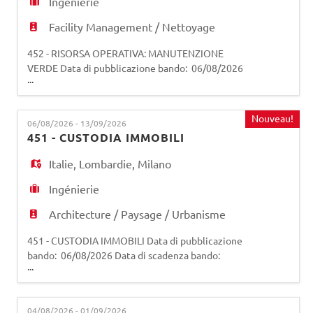
Ingénierie
Facility Management / Nettoyage
452 - RISORSA OPERATIVA: MANUTENZIONE
VERDE Data di pubblicazione bando: 06/08/2026
...
Data di scadenza bando: 01/09/2026 (salvo
eventuale proroga da parte della società) La
persona selezionata opererà all'interno della
Nouveau!
06/08/2026 - 13/09/2026
struttura incaricata della gestione del verde e si
451 - CUSTODIA IMMOBILI
occuperà dell'esecuzione delle lavorazioni di
giardinaggio relative al serviz
Italie
,
Lombardie
,
Milano
Ingénierie
Architecture / Paysage / Urbanisme
451 - CUSTODIA IMMOBILI Data di pubblicazione
bando: 06/08/2026 Data di scadenza bando:
...
13/09/2026 (salvo eventuale proroga da parte
della società) La risorsa ha l'obiettivo di
garantire la vigilanza, la custodia, la pulizia e la
04/08/2026 - 01/09/2026