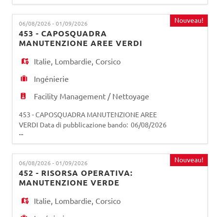
SPA
EN
01/09/2026 (salvo eventuale proroga da parte
della società) La persona selezionata si occuperà
Nouveau!
06/08/2026 - 01/09/2026
dell'esecuzione delle lavorazioni più
453 - CAPOSQUADRA
FR
specialistiche relative alla manutenzione delle
MANUTENZIONE AREE VERDI
aree verdi di Proprietà del Comune di Mila
Italie
,
Lombardie
,
Corsico
IT
Ingénierie
Facility Management / Nettoyage
DE
453 - CAPOSQUADRA MANUTENZIONE AREE
VERDI Data di pubblicazione bando: 06/08/2026
...
ES
Data di scadenza bando: 01/09/2026 (salvo
eventuale proroga da parte della società) La
risorsa selezionata opererà all'interno della
Nouveau!
06/08/2026 - 01/09/2026
struttura deputata alla gestione del verde e si
PT
452 - RISORSA OPERATIVA:
occuperà dell'esecuzione delle lavorazioni
MANUTENZIONE VERDE
relative alla manutenzione delle aree v
Italie
,
Lombardie
,
Corsico