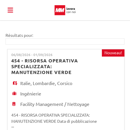
Torna
Résultats pour:
al
Emplois
Nouveau!
06/08/2026 - 01/09/2026
454 - RISORSA OPERATIVA
SPECIALIZZATA:
sito
Déposez
MANUTENZIONE VERDE
Italie
,
Lombardie
,
Corsico
di
votre
Connexion
Ingénierie
Facility Management / Nettoyage
MM
CV
Langue
454 - RISORSA OPERATIVA SPECIALIZZATA:
MANUTENZIONE VERDE Data di pubblicazione
...
bando: 06/08/2026 Data di scadenza bando: