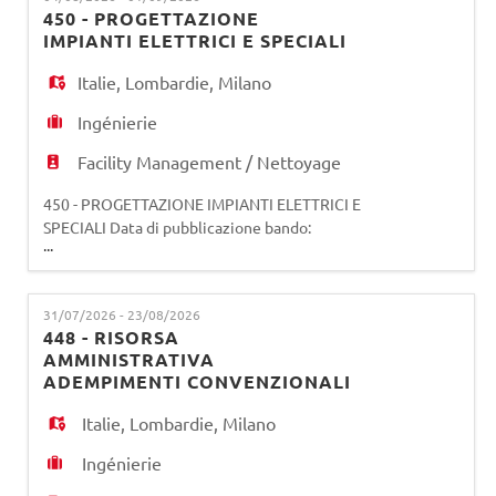
verifica dell'operato dei fornitori e mansioni
450 - PROGETTAZIONE
accessorie degli immobili di Edilizia Residenziale
IMPIANTI ELETTRICI E SPECIALI
Pubblica, al f
Italie
,
Lombardie
,
Milano
Ingénierie
Facility Management / Nettoyage
450 - PROGETTAZIONE IMPIANTI ELETTRICI E
SPECIALI Data di pubblicazione bando:
...
04/08/2026 Data di scadenza bando: 01/09/2026
(salvo eventuale proroga da parte della società)
La risorsa sarà inserita nella Divisione
31/07/2026 - 23/08/2026
Manutenzione Ordinaria Immobili e
448 - RISORSA
Infrastrutture con l'obiettivo di supportare la
AMMINISTRATIVA
funzione Gestione Energia e Servizi Property Sed
ADEMPIMENTI CONVENZIONALI
Italie
,
Lombardie
,
Milano
Ingénierie